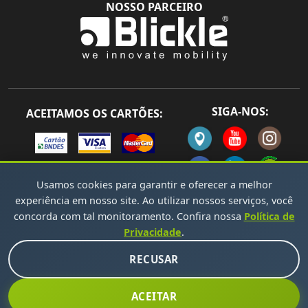
NOSSO PARCEIRO
SIGA-NOS:
ACEITAMOS OS CARTÕES:
Usamos cookies para garantir e oferecer a melhor
experiência em nosso site. Ao utilizar nossos serviços, você
concorda com tal monitoramento. Confira nossa
Política de
Todos os direitos reservados Copyright © 2026 -
Privacidade
.
Desenvolvido por Solandro Sousa
RECUSAR
ACEITAR