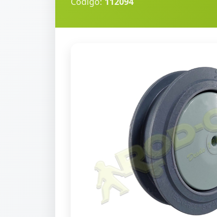
Código:
112094