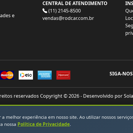
CENTRAL DE ATENDIMENTO
IN
(11) 2145-8500
Qu
dades e
vendas@rodcar.com.br
Loc
Seg
pri
SIGA-NOS
reitos reservados Copyright © 2026 - Desenvolvido por So
a melhor experiência em nosso site. Ao utilizar nossos serviço
ra nossa
Política de Privacidade
.