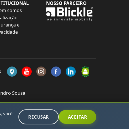
STITUCIONAL
NOSSO PARCEIRO
em somos
alização
urança e
vacidade
:
landro Sousa
s, você
RECUSAR
ACEITAR