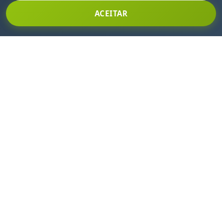
Fique por dentro de todas as nossas novidades e
ACEITAR
promoções!
Clique aqui para se inscrever!
CENTRAL DE ATENDIMENTO
(11) 2145-8500
vendas@rodcar.com.br
INSTITUCIONAL
Quem somos
Localização
Segurança e privacidade
NOSSO PARCEIRO