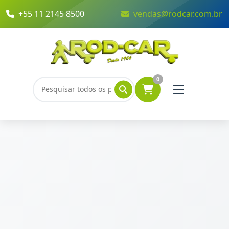
+55 11 2145 8500
vendas@rodcar.com.br
0