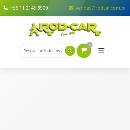
+55 11 2145 8500
vendas@rodcar.com.br
0