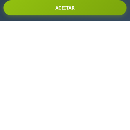
Fique por dentro de todas as nossas novidades e
ACEITAR
promoções!
Clique aqui para se inscrever!
CENTRAL DE ATENDIMENTO
(11) 2145-8500
vendas@rodcar.com.br
INSTITUCIONAL
Quem somos
Localização
Segurança e privacidade
NOSSO PARCEIRO