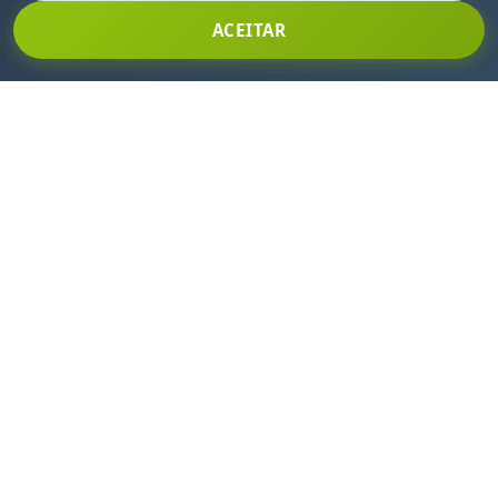
Fique por dentro de todas as nossas novidades e
ACEITAR
promoções!
Clique aqui para se inscrever!
CENTRAL DE ATENDIMENTO
(11) 2145-8500
vendas@rodcar.com.br
INSTITUCIONAL
Quem somos
Localização
Segurança e privacidade
NOSSO PARCEIRO