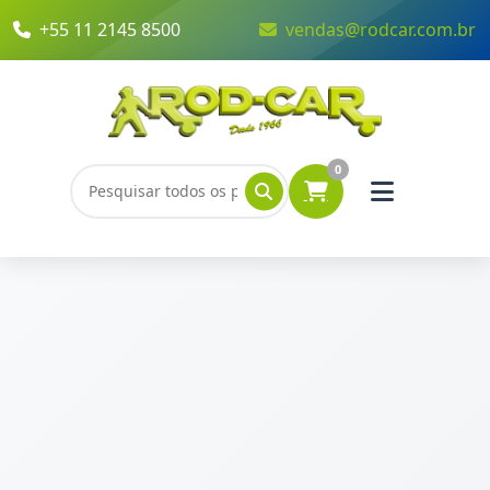
+55 11 2145 8500
vendas@rodcar.com.br
0